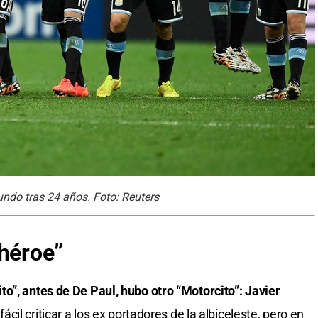
undo tras 24 años. Foto: Reuters
 héroe”
o”, antes de De Paul, hubo otro “Motorcito”: Javier
 fácil criticar a los ex portadores de la albiceleste, pero en