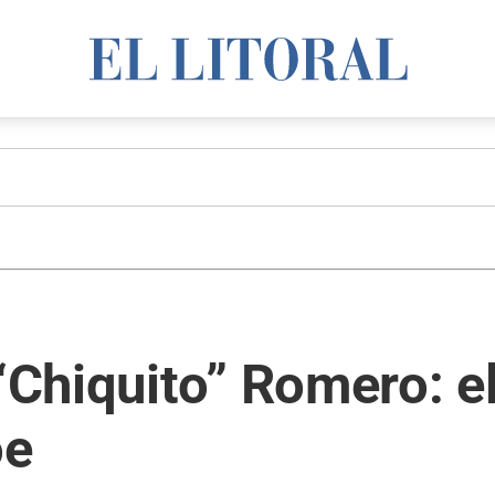
 “Chiquito” Romero: e
oe