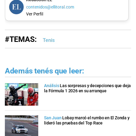
contenidos@ellitoral.com
Ver Perfil
#TEMAS:
Tenis
Además tenés que leer:
Análisis
Las sorpresas y decepciones que deja
la Fórmula 1 2026 en su arranque
San Juan
Lobay marcó el rumbo en El Zonda y
lideró las pruebas del Top Race