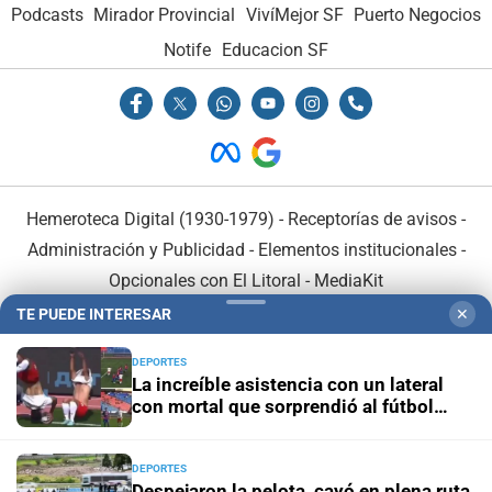
Podcasts
Mirador Provincial
VivíMejor SF
Puerto Negocios
Notife
Educacion SF
Hemeroteca Digital (1930-1979)
-
Receptorías de avisos
-
Administración y Publicidad
-
Elementos institucionales
-
Opcionales con El Litoral
-
MediaKit
TE PUEDE INTERESAR
✕
El Litoral es miembro de:
DEPORTES
La increíble asistencia con un lateral
con mortal que sorprendió al fútbol
ruso
DEPORTES
En Asociación con:
Despejaron la pelota, cayó en plena ruta