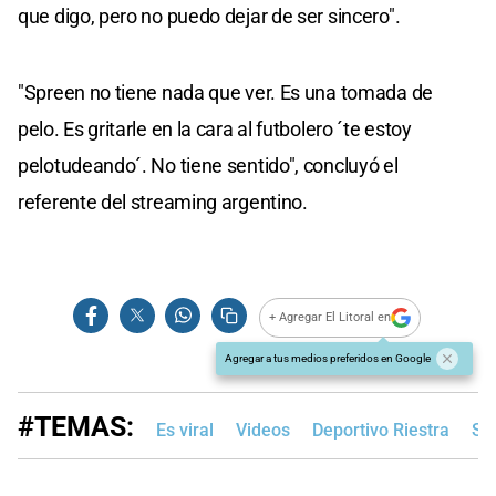
que digo, pero no puedo dejar de ser sincero".
"Spreen no tiene nada que ver. Es una tomada de
pelo. Es gritarle en la cara al futbolero ´te estoy
pelotudeando´. No tiene sentido", concluyó el
referente del streaming argentino.
+ Agregar El Litoral en
Agregar a tus medios preferidos en Google
#TEMAS:
Es viral
Videos
Deportivo Riestra
Sa