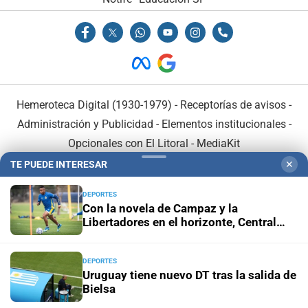
Hemeroteca Digital (1930-1979)
-
Receptorías de avisos
-
Administración y Publicidad
-
Elementos institucionales
-
Opcionales con El Litoral
-
MediaKit
TE PUEDE INTERESAR
✕
El Litoral es miembro de:
DEPORTES
Con la novela de Campaz y la
Libertadores en el horizonte, Central
sigue su camino
DEPORTES
En Asociación con:
Uruguay tiene nuevo DT tras la salida de
Bielsa