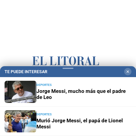
TE PUEDE INTERESAR
✕
Campolitoral
Revista Nosotros
Clasificados
CYD Litoral
DEPORTES
Podcasts
Mirador Provincial
VivíMejor SF
Puerto Negocios
Jorge Messi, mucho más que el padre
de Leo
Notife
Educacion SF
DEPORTES
Murió Jorge Messi, el papá de Lionel
Messi