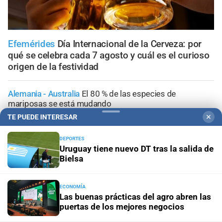
Efemérides
Día Internacional de la Cerveza: por
qué se celebra cada 7 agosto y cuál es el curioso
origen de la festividad
Alemania - Australia
El 80 % de las especies de
mariposas se está mudando
TE PUEDE INTERESAR
✕
Sorteo Aniversario
Quini 6: pozo de $20.000 millones,
con 3 millones de dólares del Siempre Sale
DEPORTES
Uruguay tiene nuevo DT tras la salida de
Bielsa
Visitas guiadas
Las escuelas santafesinas vivirán de
cerca los Juegos Suramericanos 2026
ECONOMÍA
Las buenas prácticas del agro abren las
Doble alerta meteorológico
Así avanza la tormenta por
puertas de los mejores negocios
Santa Fe con alerta amarilla; la información minuto a
minuto