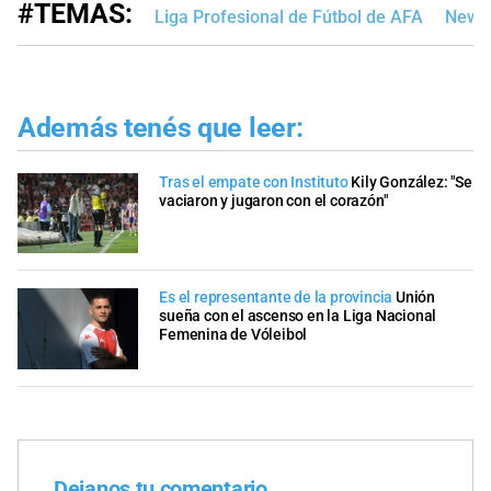
#TEMAS:
Liga Profesional de Fútbol de AFA
Newel
Además tenés que leer:
Tras el empate con Instituto
Kily González: "Se
vaciaron y jugaron con el corazón"
Es el representante de la provincia
Unión
sueña con el ascenso en la Liga Nacional
Femenina de Vóleibol
Dejanos tu comentario