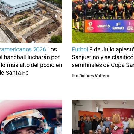
ramericanos 2026
Los
Fútbol
9 de Julio aplast
l handball lucharán por
Sanjustino y se clasificó
 lo más alto del podio en
semifinales de Copa Sa
ble Santa Fe
Por
Dolores Vottero