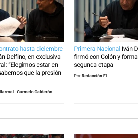
ontrato hasta diciembre
Primera Nacional
Iván D
án Delfino, en exclusiva
firmó con Colón y forma
ral: “Elegimos estar en
segunda etapa
 sabemos que la presión
Por
Redacción EL
llarroel
-
Carmelo Calderón