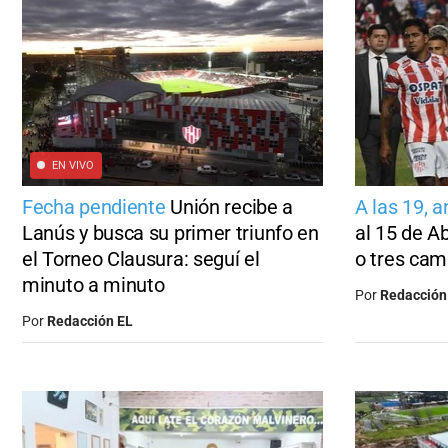
EN VIVO
Fecha pendiente
Unión recibe a
A las 19, 
Lanús y busca su primer triunfo en
al 15 de A
el Torneo Clausura: seguí el
o tres cam
minuto a minuto
Por
Redacción
Por
Redacción EL