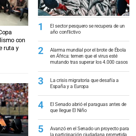
1
El sector pesquero se recupera de un
Copa
año conflictivo
clismo con
 ruta y
2
Alarma mundial por el brote de Ébola
en África: temen que el virus esté
mutando tras superar los 4.000 casos
3
La crisis migratoria que desafía a
España y a Europa
4
El Senado abrió el paraguas antes de
que llegue El Niño
5
Avanzó en el Senado un proyecto para
la participación ciudadana prometida