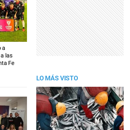
ó a
 a las
nta Fe
LO MÁS VISTO