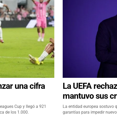
zar una cifra
La UEFA rechazó
mantuvo sus crí
Leagues Cup y llegó a 921
La entidad europea sostuvo q
ca de los 1.000.
garantías para impedir nuevos