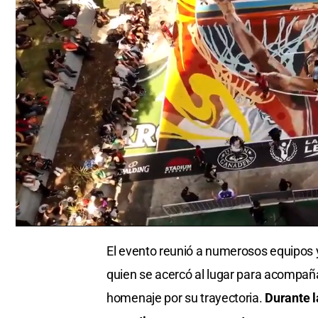
0
seconds
El evento reunió a numerosos equipos y
of
0
quien se acercó al lugar para acompañar
seconds
Volume
0%
homenaje por su trayectoria.
Durante l