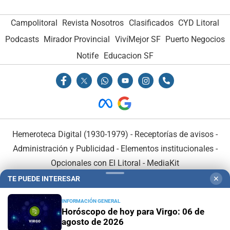
Campolitoral
Revista Nosotros
Clasificados
CYD Litoral
Podcasts
Mirador Provincial
VivíMejor SF
Puerto Negocios
Notife
Educacion SF
Hemeroteca Digital (1930-1979)
-
Receptorías de avisos
-
Administración y Publicidad
-
Elementos institucionales
-
Opcionales con El Litoral
-
MediaKit
TE PUEDE INTERESAR
✕
El Litoral es miembro de:
INFORMACIÓN GENERAL
Horóscopo de hoy para Virgo: 06 de
agosto de 2026