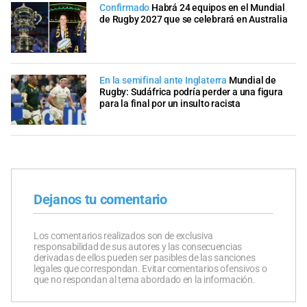
Confirmado
Habrá 24 equipos en el Mundial
de Rugby 2027 que se celebrará en Australia
En la semifinal ante Inglaterra
Mundial de
Rugby: Sudáfrica podría perder a una figura
para la final por un insulto racista
Dejanos tu comentario
Los comentarios realizados son de exclusiva
responsabilidad de sus autores y las consecuencias
derivadas de ellos pueden ser pasibles de las sanciones
legales que correspondan. Evitar comentarios ofensivos o
que no respondan al tema abordado en la información.