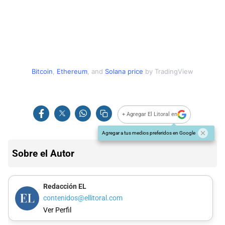
Bitcoin
,
Ethereum
,
and
Solana price
by TradingView
+ Agregar El Litoral en
Agregar a tus medios preferidos en Google
Sobre el Autor
Redacción EL
contenidos@ellitoral.com
Ver Perfil