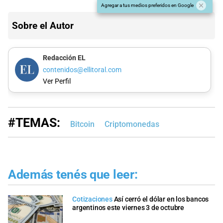
Agregar a tus medios preferidos en Google
Sobre el Autor
Redacción EL
contenidos@ellitoral.com
Ver Perfil
#TEMAS:
Bitcoin
Criptomonedas
Además tenés que leer:
Cotizaciones
Así cerró el dólar en los bancos
argentinos este viernes 3 de octubre