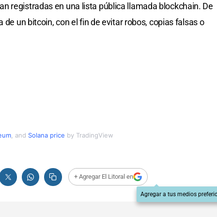
n registradas en una lista pública llamada blockchain. De
de un bitcoin, con el fin de evitar robos, copias falsas o
reum
,
and
Solana price
by TradingView
+ Agregar El Litoral en
Agregar a tus medios preferi