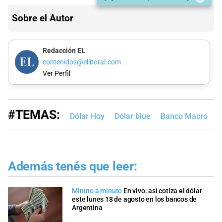
Sobre el Autor
Redacción EL
contenidos@ellitoral.com
Ver Perfil
#TEMAS:
Dólar Hoy
Dólar blue
Banco Macro
B
Además tenés que leer:
Minuto a minuto
En vivo: así cotiza el dólar
este lunes 18 de agosto en los bancos de
Argentina