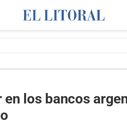
ar en los bancos arge
io