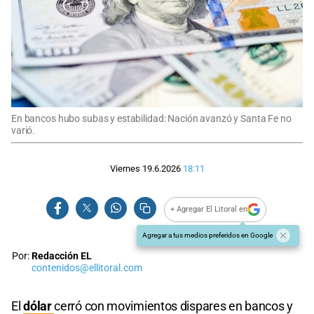
En bancos hubo subas y estabilidad: Nación avanzó y Santa Fe no
varió.
Viernes 19.6.2026
18:11
+ Agregar El Litoral en
Agregar a tus medios preferidos en Google
Por:
Redacción EL
contenidos@ellitoral.com
El
dólar
cerró con movimientos dispares en bancos y