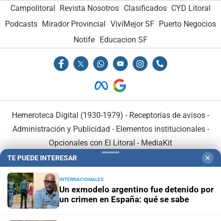
Campolitoral
Revista Nosotros
Clasificados
CYD Litoral
Podcasts
Mirador Provincial
VivíMejor SF
Puerto Negocios
Notife
Educacion SF
Hemeroteca Digital (1930-1979)
-
Receptorías de avisos
-
Administración y Publicidad
-
Elementos institucionales
-
Opcionales con El Litoral
-
MediaKit
TE PUEDE INTERESAR
✕
El Litoral es miembro de:
INTERNACIONALES
Un exmodelo argentino fue detenido por
un crimen en España: qué se sabe