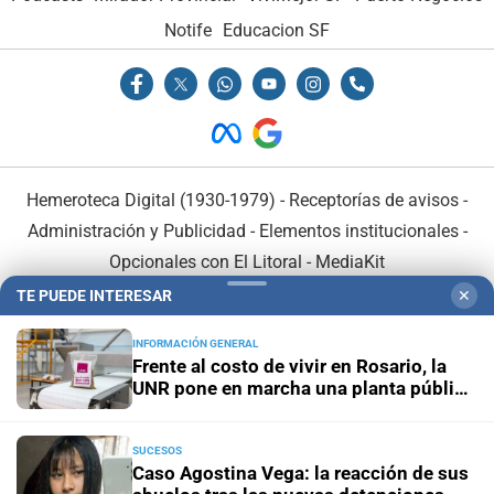
Notife
Educacion SF
Hemeroteca Digital (1930-1979)
-
Receptorías de avisos
-
Administración y Publicidad
-
Elementos institucionales
-
Opcionales con El Litoral
-
MediaKit
TE PUEDE INTERESAR
✕
El Litoral es miembro de:
INFORMACIÓN GENERAL
Frente al costo de vivir en Rosario, la
UNR pone en marcha una planta pública
de alimentos
SUCESOS
En Asociación con:
Caso Agostina Vega: la reacción de sus