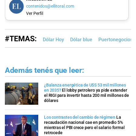
contenidos@ellitoral.com
Ver Perfil
#TEMAS:
Dólar Hoy
Dólar blue
Puertonegocios
Además tenés que leer:
¿Balanza energética de U$S 53 mil millones
en 2035?
El lobby petrolero ya pide extender
el RIGI para invertir hasta 200 mil millones de
dólares
Los contrastes del cambio de régimen
La
recaudación nacional cae en promedio 5%
mientras el PBI crece pero el salario formal
retrocede