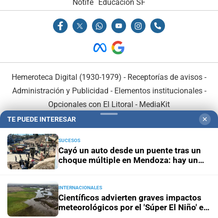
Notife
Educacion SF
Hemeroteca Digital (1930-1979)
-
Receptorías de avisos
-
Administración y Publicidad
-
Elementos institucionales
-
Opcionales con El Litoral
-
MediaKit
TE PUEDE INTERESAR
✕
El Litoral es miembro de:
SUCESOS
Cayó un auto desde un puente tras un
choque múltiple en Mendoza: hay un
muerto y varios heridos
INTERNACIONALES
En Asociación con:
Científicos advierten graves impactos
meteorológicos por el 'Súper El Niño' en
América Latina