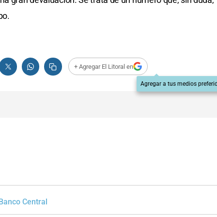
po.
+ Agregar El Litoral en
Agregar a tus medios preferi
Banco Central