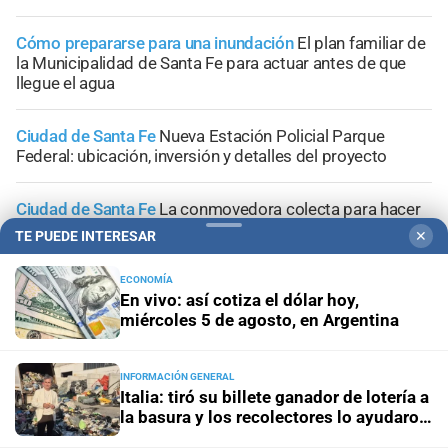
Cómo prepararse para una inundación
El plan familiar de
la Municipalidad de Santa Fe para actuar antes de que
llegue el agua
Ciudad de Santa Fe
Nueva Estación Policial Parque
Federal: ubicación, inversión y detalles del proyecto
Ciudad de Santa Fe
La conmovedora colecta para hacer
el piso a la casita donde viven dos niñas con saturnismo
TE PUEDE INTERESAR
✕
ECONOMÍA
En vivo: así cotiza el dólar hoy,
miércoles 5 de agosto, en Argentina
+
Sucesos
INFORMACIÓN GENERAL
Italia: tiró su billete ganador de lotería a
la basura y los recolectores lo ayudaron
a recuperarlo