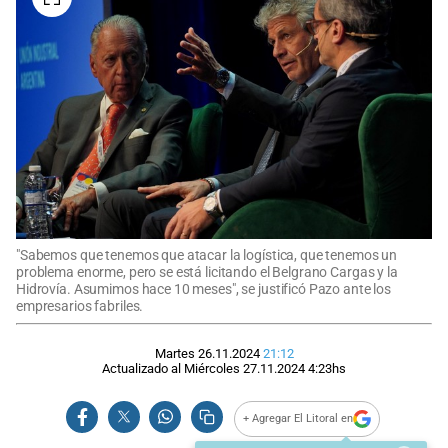
"Sabemos que tenemos que atacar la logística, que tenemos un
problema enorme, pero se está licitando el Belgrano Cargas y la
Hidrovía. Asumimos hace 10 meses", se justificó Pazo ante los
empresarios fabriles.
Martes 26.11.2024
21:12
Actualizado al
Miércoles 27.11.2024
4:23
hs
+ Agregar El Litoral en