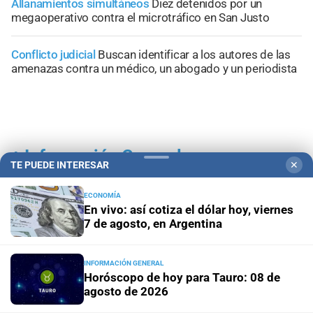
Allanamientos simultáneos
Diez detenidos por un
megaoperativo contra el microtráfico en San Justo
Conflicto judicial
Buscan identificar a los autores de las
amenazas contra un médico, un abogado y un periodista
+
Información General
TE PUEDE INTERESAR
✕
ECONOMÍA
En vivo: así cotiza el dólar hoy, viernes
7 de agosto, en Argentina
INFORMACIÓN GENERAL
Horóscopo de hoy para Tauro: 08 de
agosto de 2026