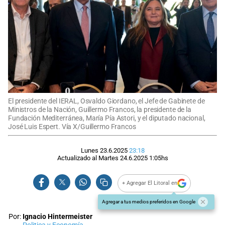
El presidente del IERAL, Osvaldo Giordano, el Jefe de Gabinete de
Ministros de la Nación, Guillermo Francos, la presidente de la
Fundación Mediterránea, María Pía Astori, y el diputado nacional,
José Luis Espert. Vía X/Guillermo Francos
Lunes 23.6.2025
23:18
Actualizado al
Martes 24.6.2025
1:05
hs
+ Agregar El Litoral en
Agregar a tus medios preferidos en Google
Por:
Ignacio Hintermeister