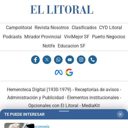
Campolitoral
Revista Nosotros
Clasificados
CYD Litoral
Podcasts
Mirador Provincial
VivíMejor SF
Puerto Negocios
Notife
Educacion SF
Hemeroteca Digital (1930-1979)
-
Receptorías de avisos
-
Administración y Publicidad
-
Elementos institucionales
-
Opcionales con El Litoral
-
MediaKit
TE PUEDE INTERESAR
✕
El Litoral es miembro de:
ECONOMÍA