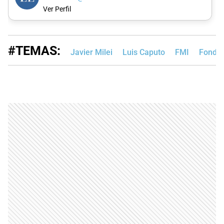
Ver Perfil
#TEMAS:
Javier Milei
Luis Caputo
FMI
Fondo 