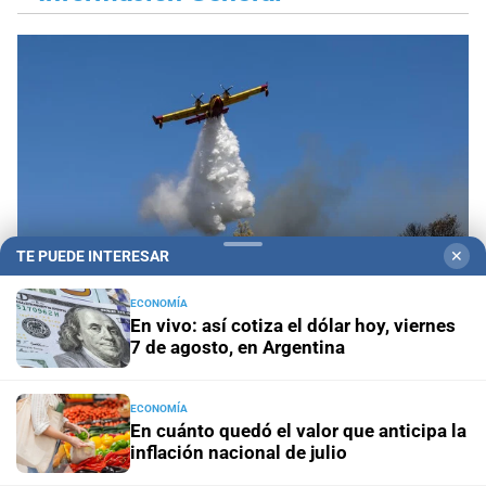
TE PUEDE INTERESAR
✕
ECONOMÍA
En vivo: así cotiza el dólar hoy, viernes
7 de agosto, en Argentina
Propiedad privada y derechos
Fiscalías
ambientales cuestionan la reforma por su posible
ECONOMÍA
regresión en materia ambiental
En cuánto quedó el valor que anticipa la
inflación nacional de julio
El diario cumple 108 años
10 hechos que marcaron la