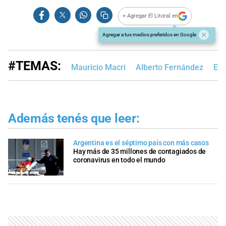
+ Agregar El Litoral en
Agregar a tus medios preferidos en Google
#TEMAS:
Mauricio Macri
Alberto Fernández
Edi
Además tenés que leer:
Argentina es el séptimo país con más casos
Hay más de 35 millones de contagiados de
coronavirus en todo el mundo