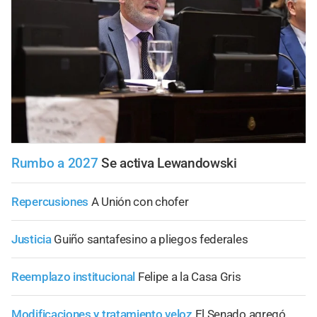
Rumbo a 2027
Se activa Lewandowski
Repercusiones
A Unión con chofer
Justicia
Guiño santafesino a pliegos federales
Reemplazo institucional
Felipe a la Casa Gris
Modificaciones y tratamiento veloz
El Senado agregó