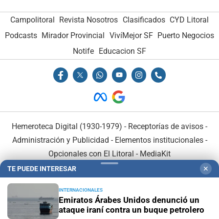
Campolitoral
Revista Nosotros
Clasificados
CYD Litoral
Podcasts
Mirador Provincial
VivíMejor SF
Puerto Negocios
Notife
Educacion SF
Hemeroteca Digital (1930-1979)
-
Receptorías de avisos
-
Administración y Publicidad
-
Elementos institucionales
-
Opcionales con El Litoral
-
MediaKit
TE PUEDE INTERESAR
✕
El Litoral es miembro de:
INTERNACIONALES
Emiratos Árabes Unidos denunció un
ataque iraní contra un buque petrolero