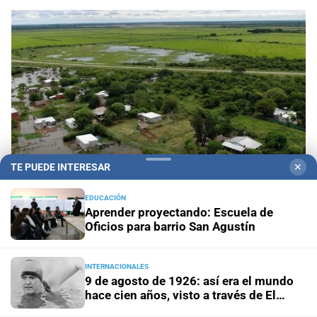
TE PUEDE INTERESAR
✕
EDUCACIÓN
Aprender proyectando: Escuela de
Modificaciones y tratamiento veloz
El Senado
Oficios para barrio San Agustín
agregó una comisión de seguimiento y control a
la ley de emergencia hídrica
INTERNACIONALES
9 de agosto de 1926: así era el mundo
hace cien años, visto a través de El
Milei y su reelección
Casa Rosada busca otra estrategia
Litoral
con los gobernadores y mira datos de la economía