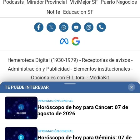
Podcasts
Mirador Provincial
VivíMejor SF
Puerto Negocios
Notife
Educacion SF
Hemeroteca Digital (1930-1979)
-
Receptorías de avisos
-
Administración y Publicidad
-
Elementos institucionales
-
Opcionales con El Litoral
-
MediaKit
TE PUEDE INTERESAR
✕
El Litoral es miembro de:
INFORMACIÓN GENERAL
Horóscopo de hoy para Cáncer: 07 de
agosto de 2026
INFORMACIÓN GENERAL
En Asociación con:
Horóscopo de hoy para Géminis: 07 de