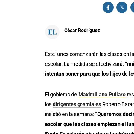
César Rodríguez
Este lunes comenzarán las clases en la 
escolar. La medida se efectivizará,
“más
intentan poner para que los hijos de l
El gobierno de
Maximiliano Pullaro
res
los
dirigentes gremiales
Roberto Barad
insistió en la semana:
“Queremos decirl
escolar que las clases empiezan el lun
Santa Fe estarán abiertas y tendrán 