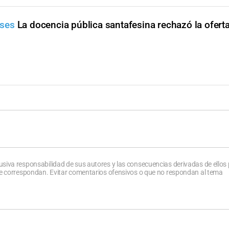
ases
La docencia pública santafesina rechazó la oferta 
usiva responsabilidad de sus autores y las consecuencias derivadas de ellos
que correspondan. Evitar comentarios ofensivos o que no respondan al tema