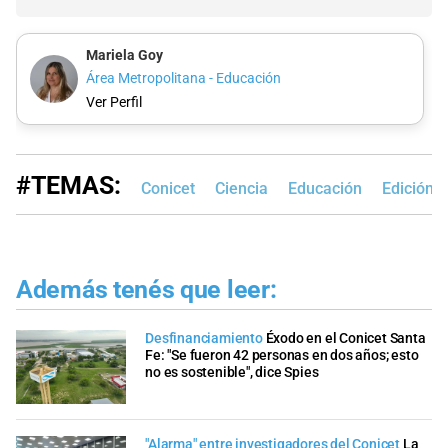
Mariela Goy
Área Metropolitana - Educación
Ver Perfil
#TEMAS:
Conicet
Ciencia
Educación
Edición 
Además tenés que leer:
Desfinanciamiento
Éxodo en el Conicet Santa
Fe: "Se fueron 42 personas en dos años; esto
no es sostenible", dice Spies
"Alarma" entre investigadores del Conicet
La