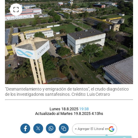
"Desmantelamiento y emigración de talentos", el crudo diagnóstico
de los investigadores santafesinos. Crédito: Luis Cetraro
Lunes 18.8.2025
19:38
Actualizado al
Martes 19.8.2025
4:13
hs
+ Agregar El Litoral en