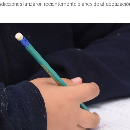
sdicciones lanzaron recientemente planes de alfabetización p