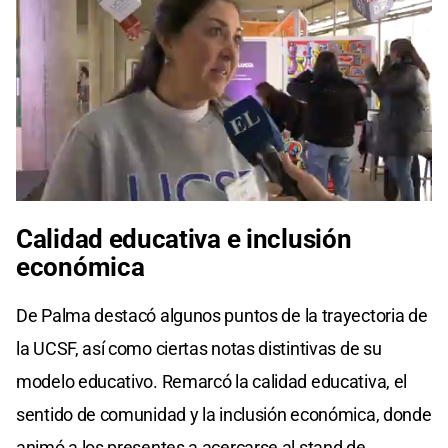
0
seconds
Calidad educativa e inclusión
of
0
económica
seconds
De Palma destacó algunos puntos de la trayectoria de
la UCSF, así como ciertas notas distintivas de su
modelo educativo. Remarcó la calidad educativa, el
sentido de comunidad y la inclusión económica, donde
animó a los presentes a acercarse al stand de