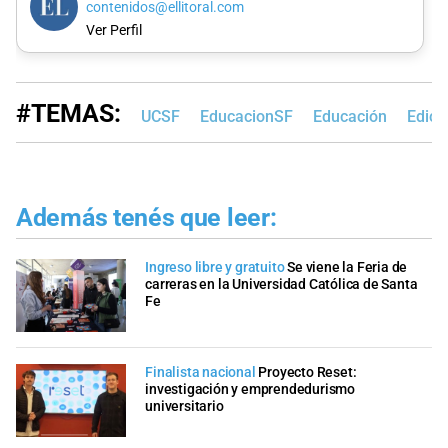
contenidos@ellitoral.com
Ver Perfil
#TEMAS:
UCSF
EducacionSF
Educación
Edici
Además tenés que leer:
Ingreso libre y gratuito
Se viene la Feria de
carreras en la Universidad Católica de Santa
Fe
Finalista nacional
Proyecto Reset:
investigación y emprendedurismo
universitario