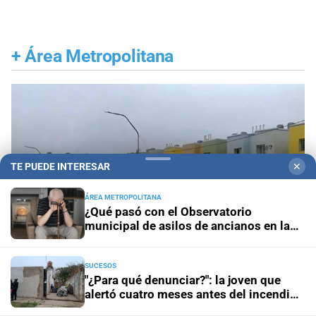
+
Área Metropolitana
TE PUEDE INTERESAR
✕
ÁREA METROPOLITANA
¿Qué pasó con el Observatorio
municipal de asilos de ancianos en la
ciudad de Santa Fe?
SUCESOS
"¿Para qué denunciar?": la joven que
alertó cuatro meses antes del incendio
Santa Fe ciudad
Esmeralda Este II: la Villa
reclama ser escuchada
Suramericana que después de los Juegos será