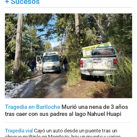
+
Sucesos
Tragedia en Bariloche
Murió una nena de 3 años
tras caer con sus padres al lago Nahuel Huapi
Tragedia vial
Cayó un auto desde un puente tras un
choque múltiple en Mendoza: hay un muerto y varios