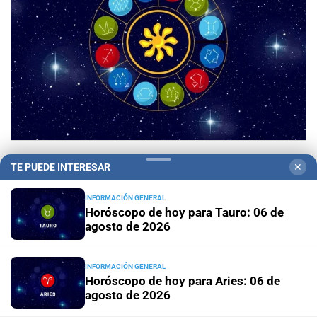
Panorama astrológico
Horóscopo de hoy 6 de
TE PUEDE INTERESAR
✕
agosto de 2026
INFORMACIÓN GENERAL
Horóscopo de hoy para Tauro: 06 de
Horóscopo del día
Horóscopo de hoy para Piscis: 06 de
agosto de 2026
agosto de 2026
Horóscopo del día
Horóscopo de hoy para Acuario: 06
INFORMACIÓN GENERAL
Horóscopo de hoy para Aries: 06 de
de agosto de 2026
agosto de 2026