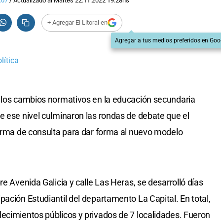
:07
/
Actualizado al
Martes 22.11.2022
19:28
hs
+ Agregar El Litoral en
Agregar a tus medios preferidos en Goo
lítica
a los cambios normativos en la educación secundaria
e ese nivel culminaron las rondas de debate que el
forma de consulta para dar forma al nuevo modelo
re Avenida Galicia y calle Las Heras, se desarrolló días
ación Estudiantil del departamento La Capital. En total,
ecimientos públicos y privados de 7 localidades. Fueron