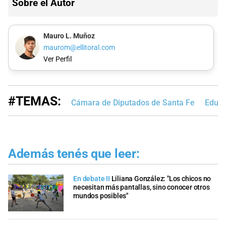
Sobre el Autor
Mauro L. Muñoz
maurom@ellitoral.com
Ver Perfil
#TEMAS:
Cámara de Diputados de Santa Fe
Educa
Además tenés que leer:
En debate II
Liliana González: "Los chicos no
necesitan más pantallas, sino conocer otros
mundos posibles"