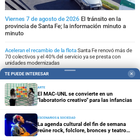
Viernes 7 de agosto de 2026
El tránsito en la
provincia de Santa Fe; la información minuto a
minuto
Aceleran el recambio de la flota
Santa Fe renovó más de
70 colectivos y el 40% del servicio ya se presta con
unidades modernizadas
TE PUEDE INTERESAR
✕
Pronóstico
Viernes con cielo despejado, frío por la
mañana y máxima de 16°C en la ciudad de Santa Fe
ARTE
El MAC-UNL se convierte en un
"laboratorio creativo" para las infancias
Ciudad capital
"Batería" de pedidos desde el Concejo
para sanear microbasurales, desagües y cunetas en
Santa Fe
ESCENARIOS & SOCIEDAD
La agenda cultural del fin de semana
reúne rock, folclore, bronces y teatro
Ciudad de Santa Fe
Violeta Quiroz expresó su
independiente
preocupación por el proyecto de ley nacional