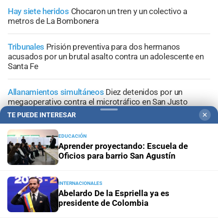
Hay siete heridos
Chocaron un tren y un colectivo a
metros de La Bombonera
Tribunales
Prisión preventiva para dos hermanos
acusados por un brutal asalto contra un adolescente en
Santa Fe
Allanamientos simultáneos
Diez detenidos por un
megaoperativo contra el microtráfico en San Justo
TE PUEDE INTERESAR
✕
Conflicto judicial
Buscan identificar a los autores de las
amenazas contra un médico, un abogado y un periodista
EDUCACIÓN
Aprender proyectando: Escuela de
Oficios para barrio San Agustín
INTERNACIONALES
Abelardo De la Espriella ya es
+
Información General
presidente de Colombia