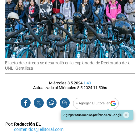
El acto de entrega se desarrolló en la explanada de Rectorado de la
UNL. Gentileza
Miércoles 8.5.2024
1:40
Actualizado al
Miércoles 8.5.2024
11:50
hs
+ Agregar El Litoral en
Agregar a tus medios preferidos en Google
Por:
Redacción EL
contenidos@ellitoral.com