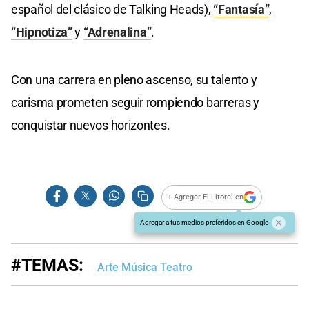
español del clásico de Talking Heads),
“Fantasía”
,
“Hipnotiza”
y
“Adrenalina”
.
Con una carrera en pleno ascenso, su talento y
carisma prometen seguir rompiendo barreras y
conquistar nuevos horizontes.
+ Agregar El Litoral en
Agregar a tus medios preferidos en Google
#TEMAS:
Arte Música Teatro