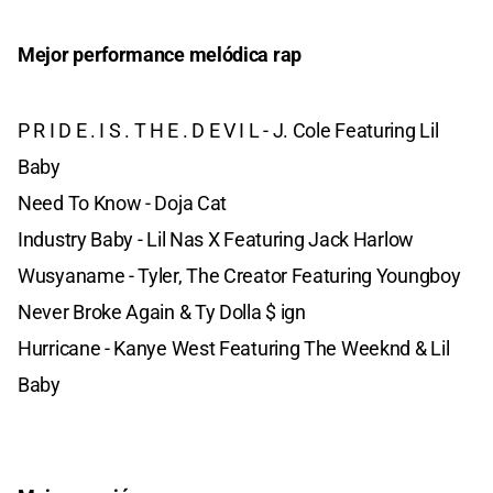
Mejor performance melódica rap
P R I D E . I S . T H E . D E V I L - J. Cole Featuring Lil
Baby
Need To Know - Doja Cat
Industry Baby - Lil Nas X Featuring Jack Harlow
Wusyaname - Tyler, The Creator Featuring Youngboy
Never Broke Again & Ty Dolla $ ign
Hurricane - Kanye West Featuring The Weeknd & Lil
Baby