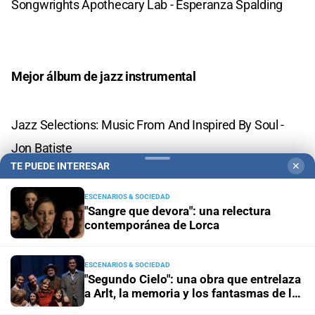
Songwrights Apothecary Lab - Esperanza Spalding
Mejor álbum de jazz instrumental
Jazz Selections: Music From And Inspired By Soul -
Jon Batiste
TE PUEDE INTERESAR
✕
Absence - Terence Blanchard Featuring The E
Collective And The Turtle Island Quartet
ESCENARIOS & SOCIEDAD
"Sangre que devora": una relectura
Skyline - Ron Carter, Jack DeJohnette & Gonzalo
contemporánea de Lorca
Rubalcaba
Akoustic Band LIVE - Chick Corea, John Patitucci &
ESCENARIOS & SOCIEDAD
"Segundo Cielo": una obra que entrelaza
Dave Weckl
a Arlt, la memoria y los fantasmas de la
inundación
Side-Eye NYC (V1.IV) - Pat Metheny