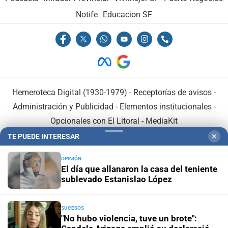
Notife
Educacion SF
Hemeroteca Digital (1930-1979)
-
Receptorías de avisos
-
Administración y Publicidad
-
Elementos institucionales
-
Opcionales con El Litoral
-
MediaKit
TE PUEDE INTERESAR
✕
El Litoral es miembro de:
OPINIÓN
El día que allanaron la casa del teniente
sublevado Estanislao López
SUCESOS
En Asociación con:
"No hubo violencia, tuve un brote":