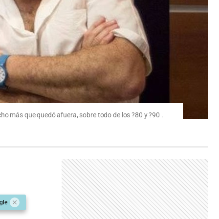
cho más que quedó afuera, sobre todo de los ?80 y ?90 .
gle