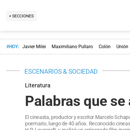
+ SECCIONES
#HOY:
Javier Milei
Maximiliano Pullaro
Colón
Unión
ESCENARIOS & SOCIEDAD
Literatura
Palabras que se
El cineasta, productor y escritor Marcelo Schapc
poemario, luego de 40 años. Reconocido cineasta,
H.P. Lovecraft, y realizó un arriesgado film ins