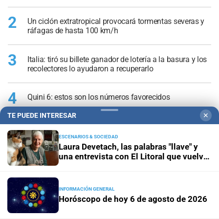
2
Un ciclón extratropical provocará tormentas severas y
ráfagas de hasta 100 km/h
3
Italia: tiró su billete ganador de lotería a la basura y los
recolectores lo ayudaron a recuperarlo
4
Quini 6: estos son los números favorecidos
TE PUEDE INTERESAR
✕
5
Otro tren descarrilado en la zona oeste y un nuevo
intento de saqueo
ESCENARIOS & SOCIEDAD
Laura Devetach, las palabras "llave" y
una entrevista con El Litoral que vuelve
desde 1970
INFORMACIÓN GENERAL
Horóscopo de hoy 6 de agosto de 2026