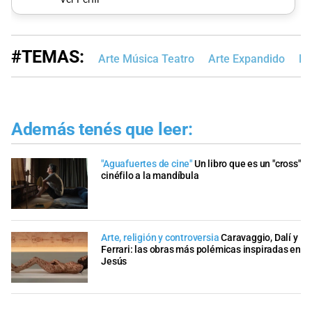
#TEMAS:
Arte Música Teatro
Arte Expandido
Re
Además tenés que leer:
"Aguafuertes de cine"
Un libro que es un "cross"
cinéfilo a la mandíbula
Arte, religión y controversia
Caravaggio, Dalí y
Ferrari: las obras más polémicas inspiradas en
Jesús