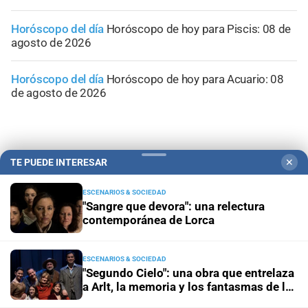
Horóscopo del día
Horóscopo de hoy para Piscis: 08 de
agosto de 2026
Horóscopo del día
Horóscopo de hoy para Acuario: 08
de agosto de 2026
TE PUEDE INTERESAR
✕
ESCENARIOS & SOCIEDAD
"Sangre que devora": una relectura
contemporánea de Lorca
ESCENARIOS & SOCIEDAD
"Segundo Cielo": una obra que entrelaza
a Arlt, la memoria y los fantasmas de la
Campolitoral
Revista Nosotros
Clasificados
CYD Litoral
inundación