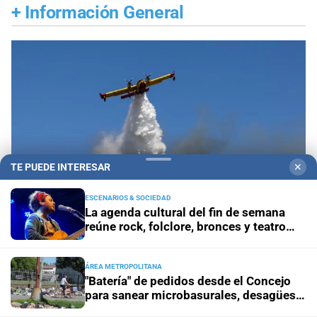
+
Información General
TE PUEDE INTERESAR
✕
ESCENARIOS & SOCIEDAD
La agenda cultural del fin de semana
reúne rock, folclore, bronces y teatro
independiente
Propiedad privada y derechos
Fiscalías
ÁREA METROPOLITANA
ambientales cuestionan la reforma por su posible
"Batería" de pedidos desde el Concejo
regresión en materia ambiental
para sanear microbasurales, desagües y
cunetas en Santa Fe