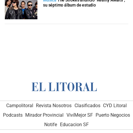
Música
The Strokes anunció "Reality Awaits",
su séptimo álbum de estudio
Campolitoral
Revista Nosotros
Clasificados
CYD Litoral
Podcasts
Mirador Provincial
VivíMejor SF
Puerto Negocios
Notife
Educacion SF