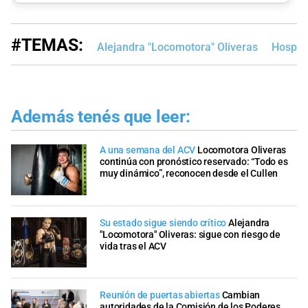
#TEMAS:
Alejandra "Locomotora" Oliveras
Hospita
Además tenés que leer:
A una semana del ACV
Locomotora Oliveras
continúa con pronóstico reservado: “Todo es
muy dinámico”, reconocen desde el Cullen
Su estado sigue siendo crítico
Alejandra
"Locomotora" Oliveras: sigue con riesgo de
vida tras el ACV
Reunión de puertas abiertas
Cambian
autoridades de la Comisión de los Poderes